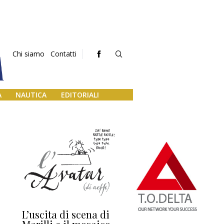
Chi siamo
Contatti
A
NAUTICA
EDITORIALI
L’uscita di scena di
Darsena a Europa,
Ho