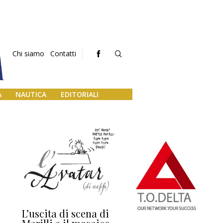
Chi siamo
Contatti
A
NAUTICA
EDITORIALI
L’uscita di scena di
Darsena a Europa,
Ho