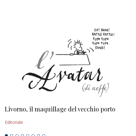
EDITORIALI
Livorno, il maquillage del vecchio porto
L
s
Editoriale
Ed