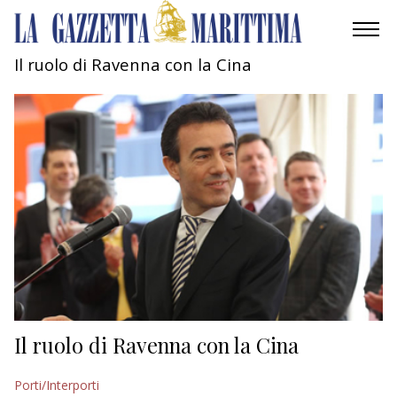
Il ruolo di Ravenna con la Cina
AMBIENTE
MOBILITÀ
INDUSTRIA
RICERCA
ECONOMIA
TURISMO
CULTURA
Il ruolo di Ravenna con la Cina
NAUTICA
Porti/Interporti