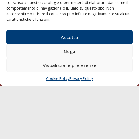
consenso a queste tecnologie ci permetterà di elaborare dati come il
LA GAZZETTA MARITTIMA
comportamento di navigazione o ID unici su questo sito. Non
acconsentire o ritirare il consenso può influire negativamente su alcune
Indirizzo:
Scali D'Azeglio, 20, 57123 Livorno
caratteristiche e funzioni.
Telefono:
0586 893358
Fax:
0586 892324
Accetta
Email:
redazione@gazzettamarittima.it
P.IVA:
00118570498
Nega
Società Editoriale Marittima a r.l. (Editore) - Autorizzazione
del Tribunale di Livorno n. 217 del 10 giugno 1968 - N°
Visualizza le preferenze
iscrizione al ROC (Registro Operatori delle Comunicazioni)
della Società Editoriale Marittima a r.l.: N° 1301 Iscrizione
della testata elettronica La Gazzetta Marittima al Tribunale
Cookie Policy
Privacy Policy
CHIAMA
SCRIVI
di Livorno del 15/09/2010.
LINK
Shipping
Porti/Interporti
Trasporti