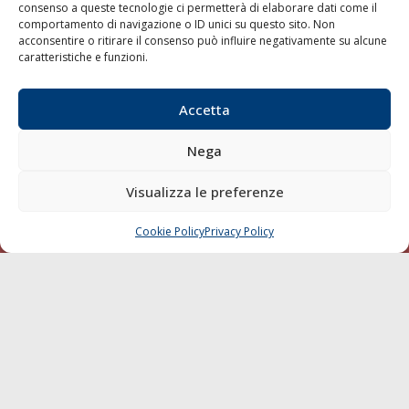
consenso a queste tecnologie ci permetterà di elaborare dati come il
LA GAZZETTA MARITTIMA
comportamento di navigazione o ID unici su questo sito. Non
acconsentire o ritirare il consenso può influire negativamente su alcune
Indirizzo:
Scali D'Azeglio, 20, 57123 Livorno
caratteristiche e funzioni.
Telefono:
0586 893358
Fax:
0586 892324
Accetta
Email:
redazione@gazzettamarittima.it
P.IVA:
00118570498
Nega
Società Editoriale Marittima a r.l. (Editore) - Autorizzazione
del Tribunale di Livorno n. 217 del 10 giugno 1968 - N°
Visualizza le preferenze
iscrizione al ROC (Registro Operatori delle Comunicazioni)
della Società Editoriale Marittima a r.l.: N° 1301 Iscrizione
della testata elettronica La Gazzetta Marittima al Tribunale
Cookie Policy
Privacy Policy
CHIAMA
SCRIVI
di Livorno del 15/09/2010.
LINK
Shipping
Porti/Interporti
Trasporti