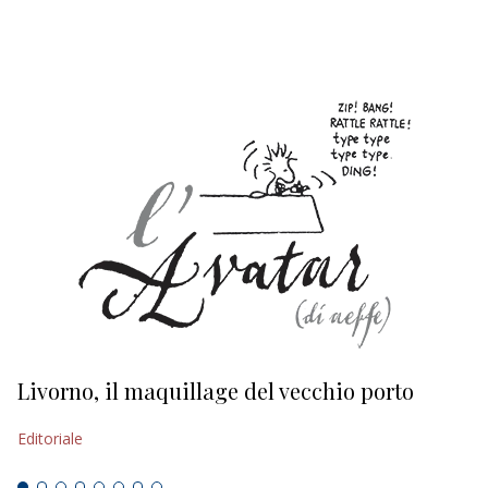
EDITORIALI
Livorno, il maquillage del vecchio porto
L
s
Editoriale
Ed