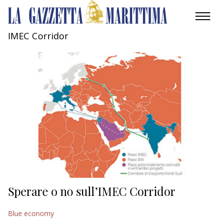
IMEC Corridor
AMBIENTE
MOBILITÀ
INDUSTRIA
RICERCA
ECONOMIA
TURISMO
CULTURA
Sperare o no sull’IMEC Corridor
NAUTICA
Blue economy