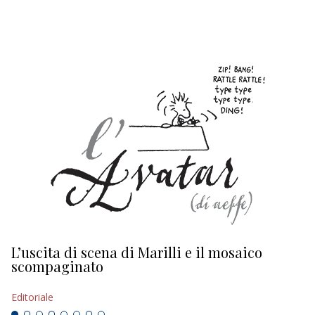
EDITORIALI
L’uscita di scena di Marilli e il mosaico
D
scompaginato
Ed
Editoriale