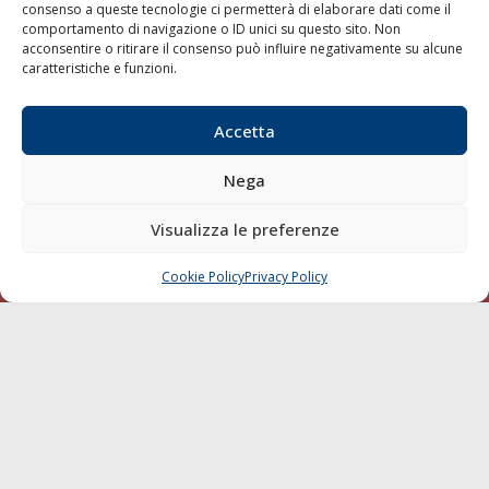
consenso a queste tecnologie ci permetterà di elaborare dati come il
LA GAZZETTA MARITTIMA
comportamento di navigazione o ID unici su questo sito. Non
acconsentire o ritirare il consenso può influire negativamente su alcune
Indirizzo:
Scali D'Azeglio, 20, 57123 Livorno
caratteristiche e funzioni.
Telefono:
0586 893358
Fax:
0586 892324
Accetta
Email:
redazione@gazzettamarittima.it
P.IVA:
00118570498
Nega
Società Editoriale Marittima a r.l. (Editore) - Autorizzazione
del Tribunale di Livorno n. 217 del 10 giugno 1968 - N°
Visualizza le preferenze
iscrizione al ROC (Registro Operatori delle Comunicazioni)
della Società Editoriale Marittima a r.l.: N° 1301 Iscrizione
della testata elettronica La Gazzetta Marittima al Tribunale
Cookie Policy
Privacy Policy
CHIAMA
SCRIVI
di Livorno del 15/09/2010.
LINK
Shipping
Porti/Interporti
Trasporti