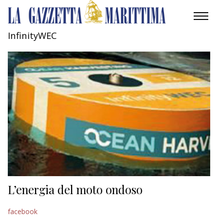
InfinityWEC
AMBIENTE
MOBILITÀ
INDUSTRIA
RICERCA
ECONOMIA
TURISMO
CULTURA
L’energia del moto ondoso
NAUTICA
facebook