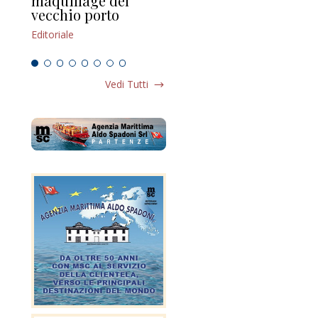
maquillage del
Marilli e il mosaico
gu
vecchio porto
scompaginato
Edi
Editoriale
Editoriale
Vedi Tutti