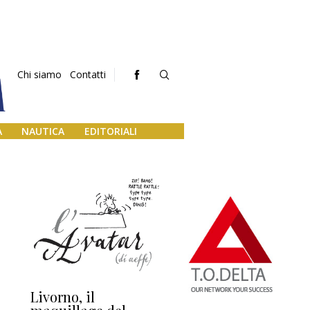
Chi siamo
Contatti
A
NAUTICA
EDITORIALI
Livorno, il
L’uscita di scena di
Da