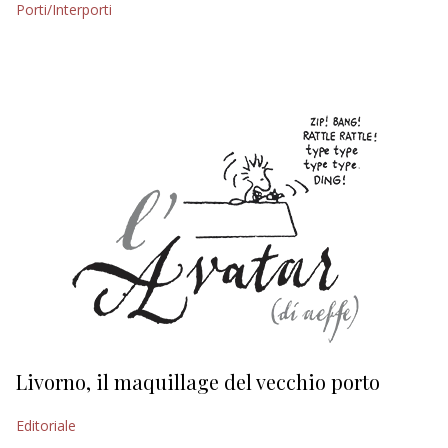
Porti/Interporti
EDITORIALI
Livorno, il maquillage del vecchio porto
L
s
Editoriale
Ed