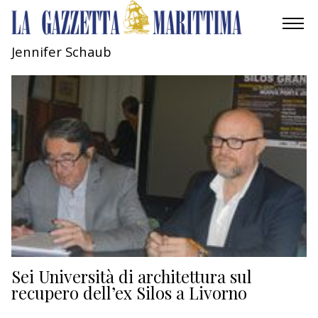
Jennifer Schaub
AMBIENTE
MOBILITÀ
INDUSTRIA
RICERCA
ECONOMIA
TURISMO
CULTURA
Sei Università di architettura sul
recupero dell’ex Silos a Livorno
NAUTICA