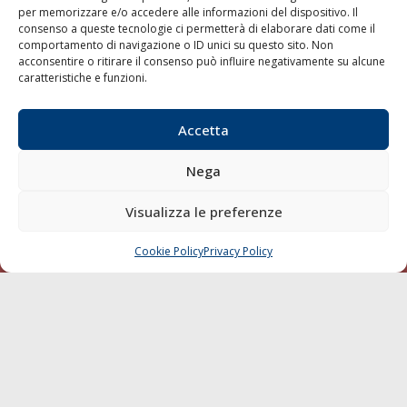
per memorizzare e/o accedere alle informazioni del dispositivo. Il
consenso a queste tecnologie ci permetterà di elaborare dati come il
LA GAZZETTA MARITTIMA
comportamento di navigazione o ID unici su questo sito. Non
acconsentire o ritirare il consenso può influire negativamente su alcune
Indirizzo:
Scali D'Azeglio, 20, 57123 Livorno
caratteristiche e funzioni.
Telefono:
0586 893358
Fax:
0586 892324
Accetta
Email:
redazione@gazzettamarittima.it
P.IVA:
00118570498
Nega
Società Editoriale Marittima a r.l. (Editore) - Autorizzazione
del Tribunale di Livorno n. 217 del 10 giugno 1968 - N°
iscrizione al ROC (Registro Operatori delle Comunicazioni)
Visualizza le preferenze
della Società Editoriale Marittima a r.l.: N° 1301 Iscrizione
della testata elettronica La Gazzetta Marittima al Tribunale
Cookie Policy
Privacy Policy
CHIAMA
SCRIVI
di Livorno del 15/09/2010.
LINK
Shipping
Porti/Interporti
Trasporti