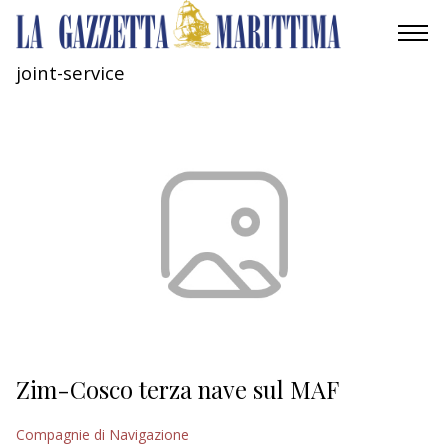
joint-service
AMBIENTE
MOBILITÀ
INDUSTRIA
RICERCA
ECONOMIA
TURISMO
CULTURA
Zim-Cosco terza nave sul MAF
NAUTICA
Compagnie di Navigazione