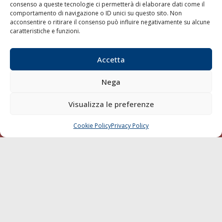
consenso a queste tecnologie ci permetterà di elaborare dati come il
LA GAZZETTA MARITTIMA
comportamento di navigazione o ID unici su questo sito. Non
acconsentire o ritirare il consenso può influire negativamente su alcune
Indirizzo:
Scali D'Azeglio, 20, 57123 Livorno
caratteristiche e funzioni.
Telefono:
0586 893358
Fax:
0586 892324
Accetta
Email:
redazione@gazzettamarittima.it
P.IVA:
00118570498
Nega
Società Editoriale Marittima a r.l. (Editore) - Autorizzazione
del Tribunale di Livorno n. 217 del 10 giugno 1968 - N°
Visualizza le preferenze
iscrizione al ROC (Registro Operatori delle Comunicazioni)
della Società Editoriale Marittima a r.l.: N° 1301 Iscrizione
della testata elettronica La Gazzetta Marittima al Tribunale
Cookie Policy
Privacy Policy
CHIAMA
SCRIVI
di Livorno del 15/09/2010.
LINK
Shipping
Porti/Interporti
Trasporti