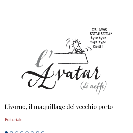
EDITORIALI
Livorno, il maquillage del vecchio porto
L
s
Editoriale
Ed