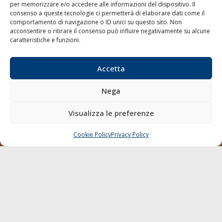
per memorizzare e/o accedere alle informazioni del dispositivo. Il
consenso a queste tecnologie ci permetterà di elaborare dati come il
LA GAZZETTA MARITTIMA
comportamento di navigazione o ID unici su questo sito. Non
acconsentire o ritirare il consenso può influire negativamente su alcune
Indirizzo:
Scali D'Azeglio, 20, 57123 Livorno
caratteristiche e funzioni.
Telefono:
0586 893358
Fax:
0586 892324
Accetta
Email:
redazione@gazzettamarittima.it
P.IVA:
00118570498
Nega
Società Editoriale Marittima a r.l. (Editore) - Autorizzazione
del Tribunale di Livorno n. 217 del 10 giugno 1968 - N°
iscrizione al ROC (Registro Operatori delle Comunicazioni)
Visualizza le preferenze
della Società Editoriale Marittima a r.l.: N° 1301 Iscrizione
della testata elettronica La Gazzetta Marittima al Tribunale
Cookie Policy
Privacy Policy
CHIAMA
SCRIVI
di Livorno del 15/09/2010.
LINK
Shipping
Porti/Interporti
Trasporti