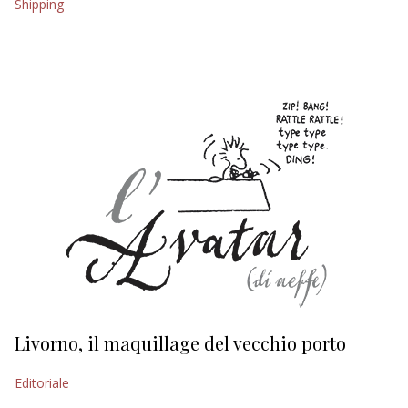
Shipping
EDITORIALI
Livorno, il maquillage del vecchio porto
L
s
Editoriale
Ed