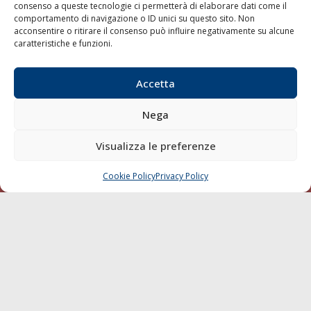
consenso a queste tecnologie ci permetterà di elaborare dati come il
LA GAZZETTA MARITTIMA
comportamento di navigazione o ID unici su questo sito. Non
acconsentire o ritirare il consenso può influire negativamente su alcune
Indirizzo:
Scali D'Azeglio, 20, 57123 Livorno
caratteristiche e funzioni.
Telefono:
0586 893358
Fax:
0586 892324
Accetta
Email:
redazione@gazzettamarittima.it
P.IVA:
00118570498
Nega
Società Editoriale Marittima a r.l. (Editore) - Autorizzazione
del Tribunale di Livorno n. 217 del 10 giugno 1968 - N°
Visualizza le preferenze
iscrizione al ROC (Registro Operatori delle Comunicazioni)
della Società Editoriale Marittima a r.l.: N° 1301 Iscrizione
della testata elettronica La Gazzetta Marittima al Tribunale
Cookie Policy
Privacy Policy
CHIAMA
SCRIVI
di Livorno del 15/09/2010.
LINK
Shipping
Porti/Interporti
Trasporti