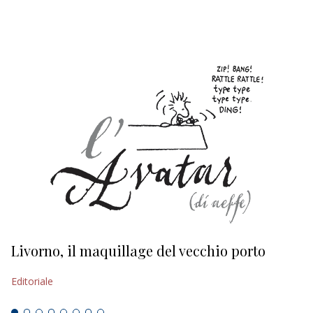
EDITORIALI
Livorno, il maquillage del vecchio porto
L
s
Editoriale
Ed