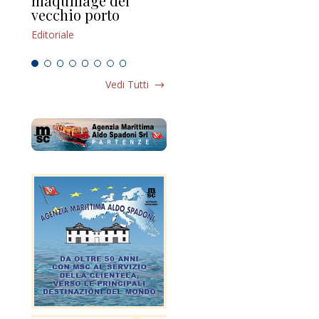
maquillage del
Marilli e il mosaico
gu
vecchio porto
scompaginato
Edi
Editoriale
Editoriale
Vedi Tutti