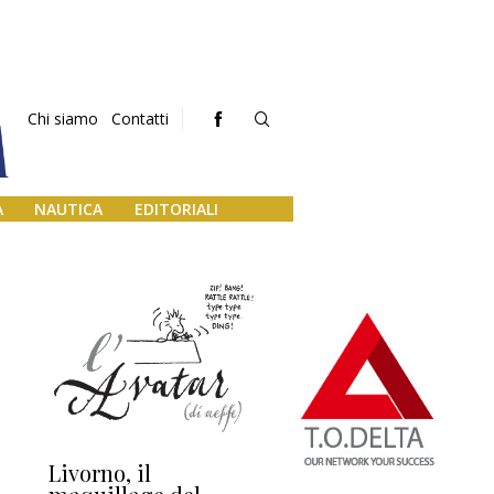
Chi siamo
Contatti
A
NAUTICA
EDITORIALI
Livorno, il
L’uscita di scena di
Da