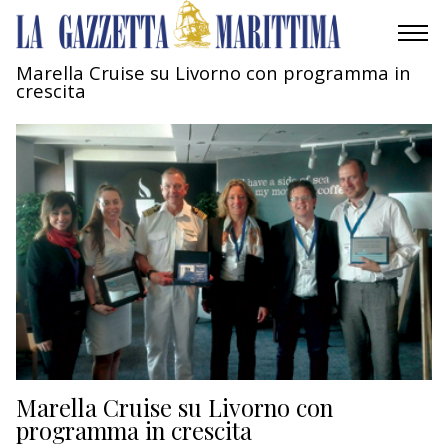
Marella Cruise su Livorno con programma in
crescita
AMBIENTE
MOBILITÀ
INDUSTRIA
RICERCA
ECONOMIA
TURISMO
CULTURA
Marella Cruise su Livorno con
programma in crescita
NAUTICA