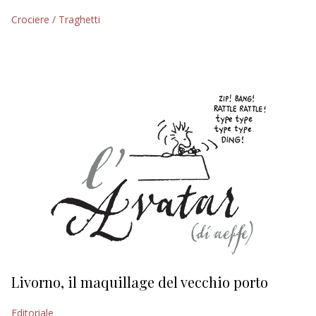
Crociere / Traghetti
EDITORIALI
Livorno, il maquillage del vecchio porto
L
s
Editoriale