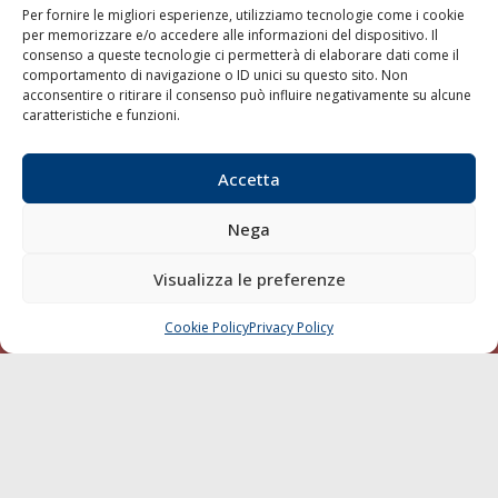
Per fornire le migliori esperienze, utilizziamo tecnologie come i cookie
per memorizzare e/o accedere alle informazioni del dispositivo. Il
consenso a queste tecnologie ci permetterà di elaborare dati come il
LA GAZZETTA MARITTIMA
comportamento di navigazione o ID unici su questo sito. Non
acconsentire o ritirare il consenso può influire negativamente su alcune
Indirizzo:
Scali D'Azeglio, 20, 57123 Livorno
caratteristiche e funzioni.
Telefono:
0586 893358
Fax:
0586 892324
Accetta
Email:
redazione@gazzettamarittima.it
P.IVA:
00118570498
Nega
Società Editoriale Marittima a r.l. (Editore) - Autorizzazione
del Tribunale di Livorno n. 217 del 10 giugno 1968 - N°
iscrizione al ROC (Registro Operatori delle Comunicazioni)
Visualizza le preferenze
della Società Editoriale Marittima a r.l.: N° 1301 Iscrizione
della testata elettronica La Gazzetta Marittima al Tribunale
Cookie Policy
Privacy Policy
CHIAMA
SCRIVI
di Livorno del 15/09/2010.
LINK
Shipping
Porti/Interporti