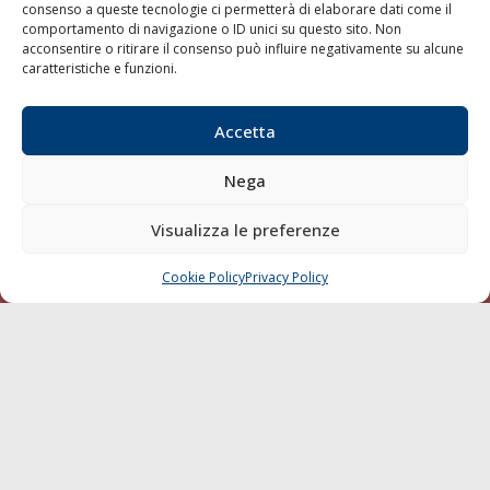
consenso a queste tecnologie ci permetterà di elaborare dati come il
LA GAZZETTA MARITTIMA
comportamento di navigazione o ID unici su questo sito. Non
acconsentire o ritirare il consenso può influire negativamente su alcune
Indirizzo:
Scali D'Azeglio, 20, 57123 Livorno
caratteristiche e funzioni.
Telefono:
0586 893358
Fax:
0586 892324
Accetta
Email:
redazione@gazzettamarittima.it
P.IVA:
00118570498
Nega
Società Editoriale Marittima a r.l. (Editore) - Autorizzazione
del Tribunale di Livorno n. 217 del 10 giugno 1968 - N°
Visualizza le preferenze
iscrizione al ROC (Registro Operatori delle Comunicazioni)
della Società Editoriale Marittima a r.l.: N° 1301 Iscrizione
della testata elettronica La Gazzetta Marittima al Tribunale
Cookie Policy
Privacy Policy
CHIAMA
SCRIVI
di Livorno del 15/09/2010.
LINK
Shipping
Porti/Interporti
Trasporti