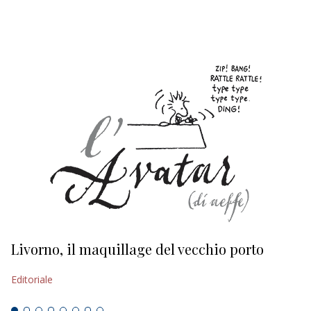
EDITORIALI
Livorno, il maquillage del vecchio porto
L
s
Editoriale
Ed