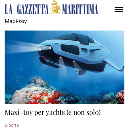
Maxi-toy
AMBIENTE
MOBILITÀ
INDUSTRIA
RICERCA
ECONOMIA
TURISMO
CULTURA
Maxi-toy per yachts (e non solo)
NAUTICA
Diporto