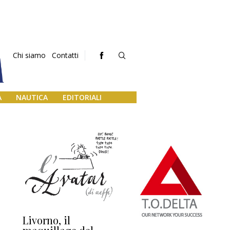
Chi siamo
Contatti
A
NAUTICA
EDITORIALI
Livorno, il
L’uscita di scena di
Da