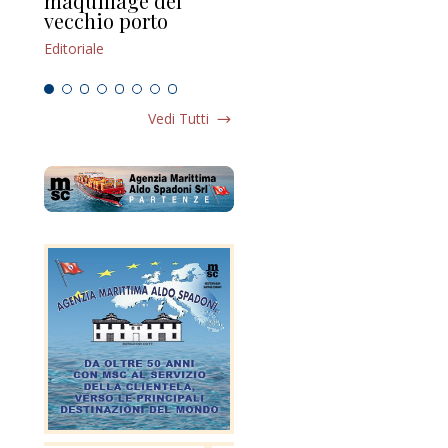
maquillage del
Marilli e il mosaico
gu
vecchio porto
scompaginato
Edi
Editoriale
Editoriale
Vedi Tutti