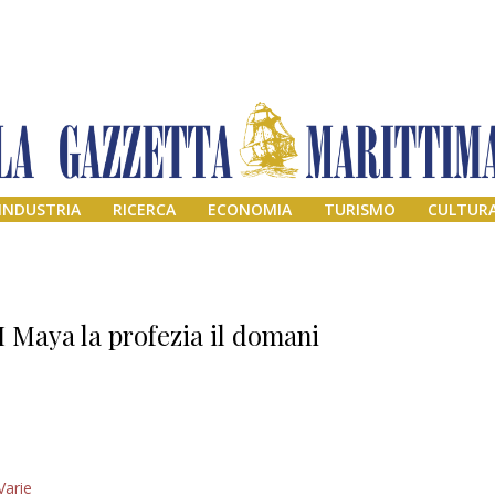
INDUSTRIA
RICERCA
ECONOMIA
TURISMO
CULTUR
I Maya la profezia il domani
Addio amico
Varie