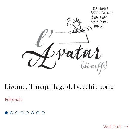
Livorno, il maquillage del vecchio porto
L
s
Editoriale
Ed
Vedi Tutti