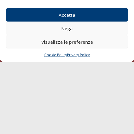
Email:
redazione@gazzettamarittima.it
P.IVA:
00118570498
Accetta
Società Editoriale Marittima a r.l. (Editore) - Autorizzazione
del Tribunale di Livorno n. 217 del 10 giugno 1968 - N°
Nega
iscrizione al ROC (Registro Operatori delle Comunicazioni)
della Società Editoriale Marittima a r.l.: N° 1301 Iscrizione
Visualizza le preferenze
della testata elettronica La Gazzetta Marittima al Tribunale
di Livorno del 15/09/2010.
Cookie Policy
Privacy Policy
CHIAMA
SCRIVI
LINK
Shipping
Porti/Interporti
Trasporti
Varie
Sostenibilità
Compagnie di Navigazione
Blue economy