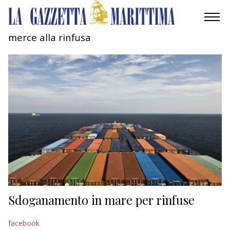
merce alla rinfusa
AMBIENTE
MOBILITÀ
INDUSTRIA
RICERCA
ECONOMIA
TURISMO
CULTURA
Sdoganamento in mare per rinfuse
NAUTICA
facebook