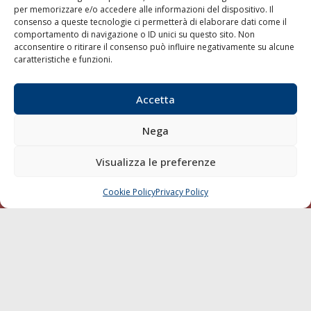
per memorizzare e/o accedere alle informazioni del dispositivo. Il
consenso a queste tecnologie ci permetterà di elaborare dati come il
LA GAZZETTA MARITTIMA
comportamento di navigazione o ID unici su questo sito. Non
acconsentire o ritirare il consenso può influire negativamente su alcune
Indirizzo:
Scali D'Azeglio, 20, 57123 Livorno
caratteristiche e funzioni.
Telefono:
0586 893358
Fax:
0586 892324
Accetta
Email:
redazione@gazzettamarittima.it
P.IVA:
00118570498
Nega
Società Editoriale Marittima a r.l. (Editore) - Autorizzazione
del Tribunale di Livorno n. 217 del 10 giugno 1968 - N°
iscrizione al ROC (Registro Operatori delle Comunicazioni)
Visualizza le preferenze
della Società Editoriale Marittima a r.l.: N° 1301 Iscrizione
della testata elettronica La Gazzetta Marittima al Tribunale
Cookie Policy
Privacy Policy
CHIAMA
SCRIVI
di Livorno del 15/09/2010.
LINK
Shipping
Porti/Interporti
Trasporti