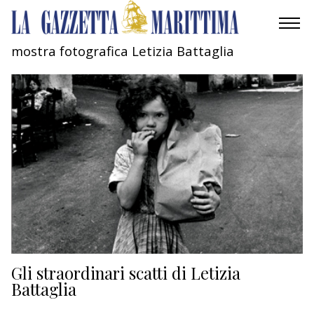
mostra fotografica Letizia Battaglia
AMBIENTE
MOBILITÀ
INDUSTRIA
RICERCA
ECONOMIA
TURISMO
CULTURA
Gli straordinari scatti di Letizia
Battaglia
NAUTICA