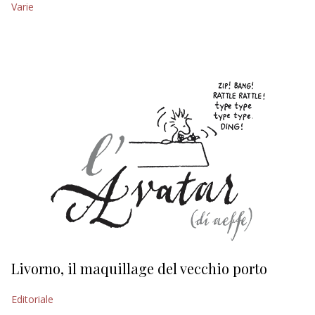
Varie
EDITORIALI
Livorno, il maquillage del vecchio porto
L
s
Editoriale
Ed