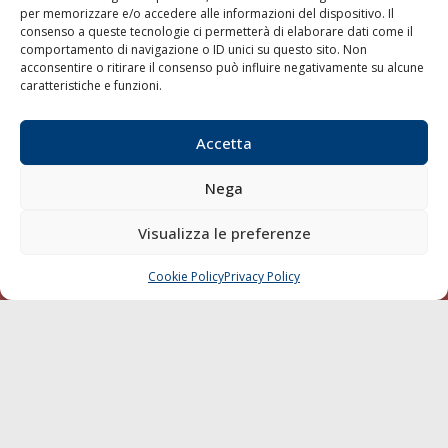
per memorizzare e/o accedere alle informazioni del dispositivo. Il
consenso a queste tecnologie ci permetterà di elaborare dati come il
LA GAZZETTA MARITTIMA
comportamento di navigazione o ID unici su questo sito. Non
acconsentire o ritirare il consenso può influire negativamente su alcune
Indirizzo:
Scali D'Azeglio, 20, 57123 Livorno
caratteristiche e funzioni.
Telefono:
0586 893358
Fax:
0586 892324
Accetta
Email:
redazione@gazzettamarittima.it
P.IVA:
00118570498
Nega
Società Editoriale Marittima a r.l. (Editore) - Autorizzazione
del Tribunale di Livorno n. 217 del 10 giugno 1968 - N°
iscrizione al ROC (Registro Operatori delle Comunicazioni)
Visualizza le preferenze
della Società Editoriale Marittima a r.l.: N° 1301 Iscrizione
della testata elettronica La Gazzetta Marittima al Tribunale
Cookie Policy
Privacy Policy
CHIAMA
SCRIVI
di Livorno del 15/09/2010.
LINK
Shipping
Porti/Interporti
Trasporti