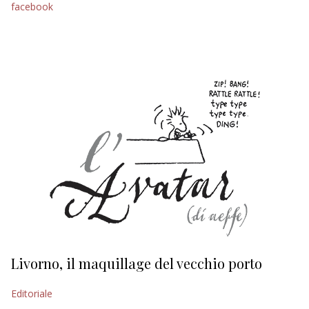
facebook
EDITORIALI
Livorno, il maquillage del vecchio porto
L
s
Editoriale
Ed