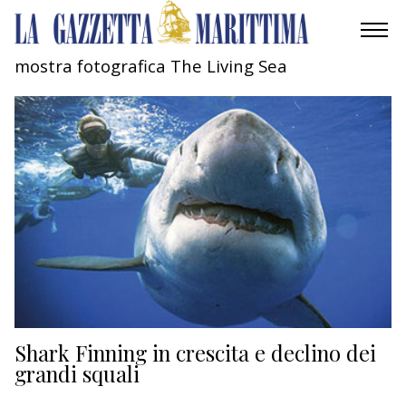
mostra fotografica The Living Sea
AMBIENTE
MOBILITÀ
INDUSTRIA
RICERCA
ECONOMIA
TURISMO
CULTURA
Shark Finning in crescita e declino dei
grandi squali
NAUTICA