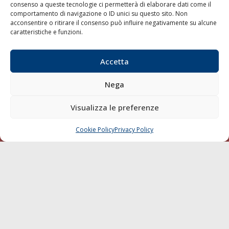
consenso a queste tecnologie ci permetterà di elaborare dati come il
LA GAZZETTA MARITTIMA
comportamento di navigazione o ID unici su questo sito. Non
acconsentire o ritirare il consenso può influire negativamente su alcune
Indirizzo:
Scali D'Azeglio, 20, 57123 Livorno
caratteristiche e funzioni.
Telefono:
0586 893358
Fax:
0586 892324
Accetta
Email:
redazione@gazzettamarittima.it
P.IVA:
00118570498
Nega
Società Editoriale Marittima a r.l. (Editore) - Autorizzazione
del Tribunale di Livorno n. 217 del 10 giugno 1968 - N°
Visualizza le preferenze
iscrizione al ROC (Registro Operatori delle Comunicazioni)
della Società Editoriale Marittima a r.l.: N° 1301 Iscrizione
della testata elettronica La Gazzetta Marittima al Tribunale
Cookie Policy
Privacy Policy
CHIAMA
SCRIVI
di Livorno del 15/09/2010.
LINK
Shipping
Porti/Interporti
Trasporti