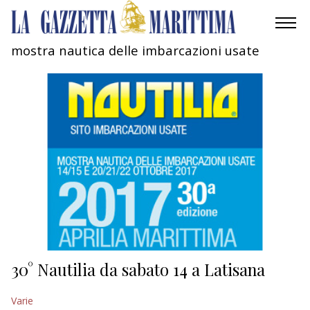
mostra nautica delle imbarcazioni usate
AMBIENTE
MOBILITÀ
INDUSTRIA
RICERCA
ECONOMIA
TURISMO
CULTURA
30° Nautilia da sabato 14 a Latisana
NAUTICA
Varie