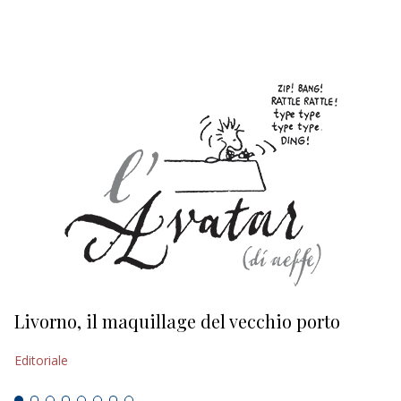
EDITORIALI
Livorno, il maquillage del vecchio porto
L
s
Editoriale
Ed