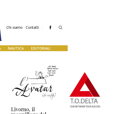
Chi siamo
Contatti
A
NAUTICA
EDITORIALI
Livorno, il
L’uscita di scena di
Da