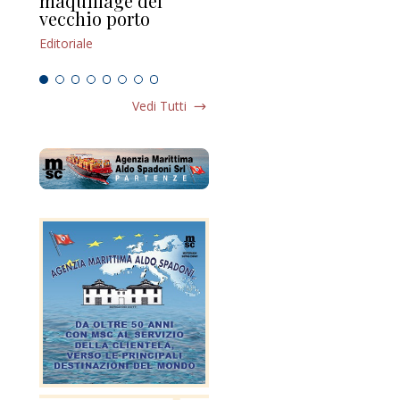
maquillage del
Marilli e il mosaico
gu
vecchio porto
scompaginato
Edi
Editoriale
Editoriale
Vedi Tutti