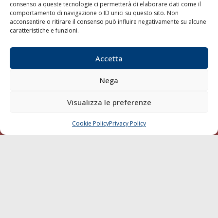
consenso a queste tecnologie ci permetterà di elaborare dati come il
LA GAZZETTA MARITTIMA
comportamento di navigazione o ID unici su questo sito. Non
acconsentire o ritirare il consenso può influire negativamente su alcune
Indirizzo:
Scali D'Azeglio, 20, 57123 Livorno
caratteristiche e funzioni.
Telefono:
0586 893358
Fax:
0586 892324
Accetta
Email:
redazione@gazzettamarittima.it
P.IVA:
00118570498
Nega
Società Editoriale Marittima a r.l. (Editore) - Autorizzazione
del Tribunale di Livorno n. 217 del 10 giugno 1968 - N°
Visualizza le preferenze
iscrizione al ROC (Registro Operatori delle Comunicazioni)
della Società Editoriale Marittima a r.l.: N° 1301 Iscrizione
della testata elettronica La Gazzetta Marittima al Tribunale
Cookie Policy
Privacy Policy
CHIAMA
SCRIVI
di Livorno del 15/09/2010.
LINK
Shipping
Porti/Interporti
Trasporti