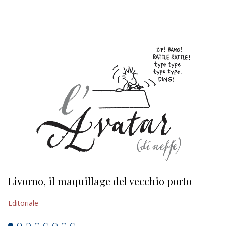
EDITORIALI
Livorno, il maquillage del vecchio porto
L
s
Editoriale
Ed