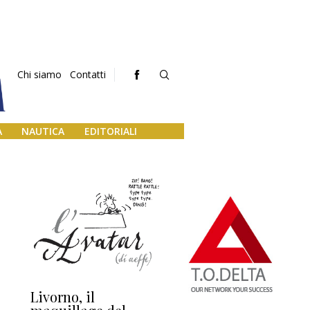
Chi siamo
Contatti
A
NAUTICA
EDITORIALI
Livorno, il
L’uscita di scena di
Da