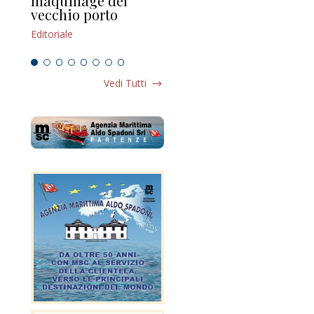
maquillage del
Marilli e il mosaico
gu
vecchio porto
scompaginato
Edi
Editoriale
Editoriale
Vedi Tutti