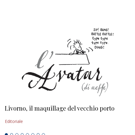
EDITORIALI
Livorno, il maquillage del vecchio porto
L
s
Editoriale
Ed