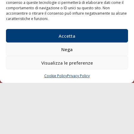
consenso a queste tecnologie ci permetterà di elaborare dati come il
LA GAZZETTA MARITTIMA
comportamento di navigazione o ID unici su questo sito. Non
acconsentire o ritirare il consenso può influire negativamente su alcune
Indirizzo:
Scali D'Azeglio, 20, 57123 Livorno
caratteristiche e funzioni.
Telefono:
0586 893358
Fax:
0586 892324
Accetta
Email:
redazione@gazzettamarittima.it
P.IVA:
00118570498
Nega
Società Editoriale Marittima a r.l. (Editore) - Autorizzazione
del Tribunale di Livorno n. 217 del 10 giugno 1968 - N°
Visualizza le preferenze
iscrizione al ROC (Registro Operatori delle Comunicazioni)
della Società Editoriale Marittima a r.l.: N° 1301 Iscrizione
della testata elettronica La Gazzetta Marittima al Tribunale
Cookie Policy
Privacy Policy
CHIAMA
SCRIVI
di Livorno del 15/09/2010.
LINK
Shipping
Porti/Interporti
Trasporti