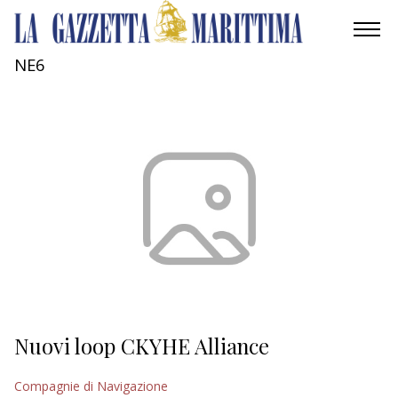
NE6
AMBIENTE
MOBILITÀ
INDUSTRIA
RICERCA
ECONOMIA
TURISMO
CULTURA
Nuovi loop CKYHE Alliance
NAUTICA
Compagnie di Navigazione