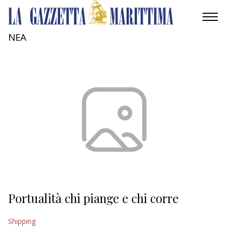
NEA
AMBIENTE
MOBILITÀ
INDUSTRIA
RICERCA
ECONOMIA
TURISMO
CULTURA
Portualità chi piange e chi corre
NAUTICA
Shipping