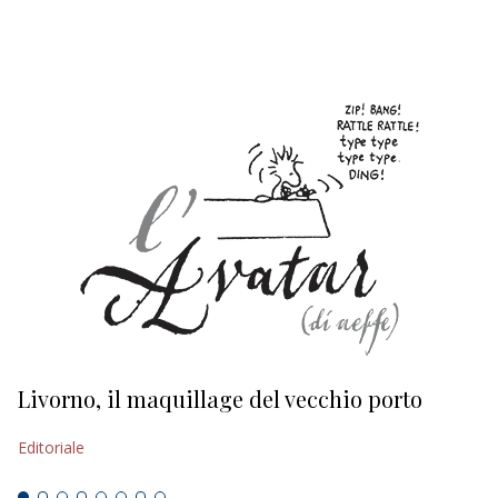
EDITORIALI
Livorno, il maquillage del vecchio porto
L
s
Editoriale
Ed