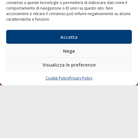
consenso a queste tecnologie ci permetterà di elaborare dati come il
LA GAZZETTA MARITTIMA
comportamento di navigazione o ID unici su questo sito. Non
acconsentire o ritirare il consenso può influire negativamente su alcune
Indirizzo:
Scali D'Azeglio, 20, 57123 Livorno
caratteristiche e funzioni.
Telefono:
0586 893358
Fax:
0586 892324
Accetta
Email:
redazione@gazzettamarittima.it
P.IVA:
00118570498
Nega
Società Editoriale Marittima a r.l. (Editore) - Autorizzazione
del Tribunale di Livorno n. 217 del 10 giugno 1968 - N°
Visualizza le preferenze
iscrizione al ROC (Registro Operatori delle Comunicazioni)
della Società Editoriale Marittima a r.l.: N° 1301 Iscrizione
della testata elettronica La Gazzetta Marittima al Tribunale
Cookie Policy
Privacy Policy
CHIAMA
SCRIVI
di Livorno del 15/09/2010.
LINK
Shipping
Porti/Interporti
Trasporti