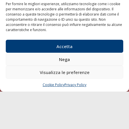
Per fornire le migliori esperienze, utilizziamo tecnologie come i cookie
per memorizzare e/o accedere alle informazioni del dispositivo. Il
consenso a queste tecnologie ci permetterà di elaborare dati come il
LA GAZZETTA MARITTIMA
comportamento di navigazione o ID unici su questo sito. Non
acconsentire o ritirare il consenso può influire negativamente su alcune
Indirizzo:
Scali D'Azeglio, 20, 57123 Livorno
caratteristiche e funzioni.
Telefono:
0586 893358
Fax:
0586 892324
Accetta
Email:
redazione@gazzettamarittima.it
P.IVA:
00118570498
Nega
Società Editoriale Marittima a r.l. (Editore) - Autorizzazione
del Tribunale di Livorno n. 217 del 10 giugno 1968 - N°
iscrizione al ROC (Registro Operatori delle Comunicazioni)
Visualizza le preferenze
della Società Editoriale Marittima a r.l.: N° 1301 Iscrizione
della testata elettronica La Gazzetta Marittima al Tribunale
Cookie Policy
Privacy Policy
CHIAMA
SCRIVI
di Livorno del 15/09/2010.
LINK
Shipping
Porti/Interporti