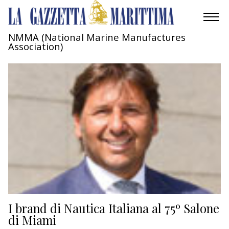
NMMA (National Marine Manufactures
Association)
AMBIENTE
MOBILITÀ
INDUSTRIA
RICERCA
ECONOMIA
TURISMO
CULTURA
I brand di Nautica Italiana al 75º Salone
di Miami
NAUTICA