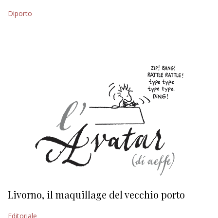
Diporto
EDITORIALI
Livorno, il maquillage del vecchio porto
L
s
Editoriale