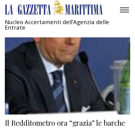
Nucleo Accertamenti dell’Agenzia delle
Entrate
AMBIENTE
MOBILITÀ
INDUSTRIA
RICERCA
ECONOMIA
TURISMO
CULTURA
Il Redditometro ora “grazia” le barche
NAUTICA