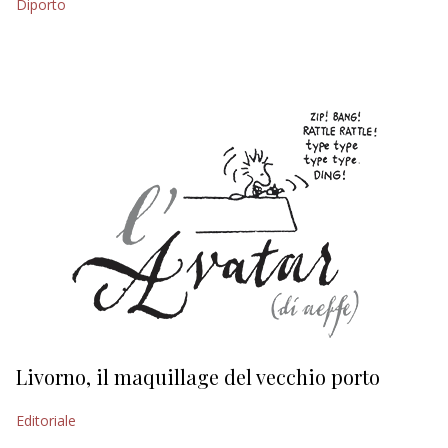
Diporto
EDITORIALI
Livorno, il maquillage del vecchio porto
L
s
Editoriale
Ed