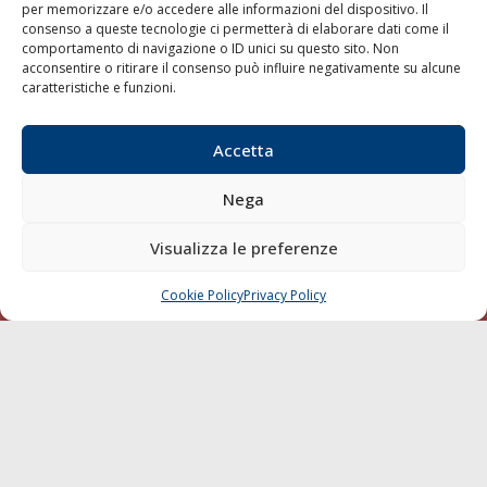
per memorizzare e/o accedere alle informazioni del dispositivo. Il
consenso a queste tecnologie ci permetterà di elaborare dati come il
LA GAZZETTA MARITTIMA
comportamento di navigazione o ID unici su questo sito. Non
acconsentire o ritirare il consenso può influire negativamente su alcune
Indirizzo:
Scali D'Azeglio, 20, 57123 Livorno
caratteristiche e funzioni.
Telefono:
0586 893358
Fax:
0586 892324
Accetta
Email:
redazione@gazzettamarittima.it
P.IVA:
00118570498
Nega
Società Editoriale Marittima a r.l. (Editore) - Autorizzazione
del Tribunale di Livorno n. 217 del 10 giugno 1968 - N°
iscrizione al ROC (Registro Operatori delle Comunicazioni)
Visualizza le preferenze
della Società Editoriale Marittima a r.l.: N° 1301 Iscrizione
della testata elettronica La Gazzetta Marittima al Tribunale
Cookie Policy
Privacy Policy
CHIAMA
SCRIVI
di Livorno del 15/09/2010.
LINK
Shipping
Porti/Interporti
Trasporti