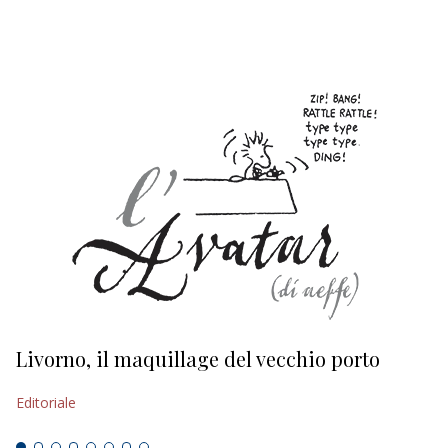
EDITORIALI
Livorno, il maquillage del vecchio porto
L
s
Editoriale
Ed