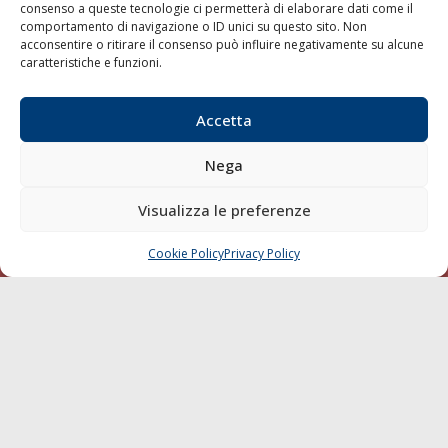
consenso a queste tecnologie ci permetterà di elaborare dati come il
LA GAZZETTA MARITTIMA
comportamento di navigazione o ID unici su questo sito. Non
acconsentire o ritirare il consenso può influire negativamente su alcune
Indirizzo:
Scali D'Azeglio, 20, 57123 Livorno
caratteristiche e funzioni.
Telefono:
0586 893358
Fax:
0586 892324
Accetta
Email:
redazione@gazzettamarittima.it
P.IVA:
00118570498
Nega
Società Editoriale Marittima a r.l. (Editore) - Autorizzazione
del Tribunale di Livorno n. 217 del 10 giugno 1968 - N°
Visualizza le preferenze
iscrizione al ROC (Registro Operatori delle Comunicazioni)
della Società Editoriale Marittima a r.l.: N° 1301 Iscrizione
della testata elettronica La Gazzetta Marittima al Tribunale
Cookie Policy
Privacy Policy
CHIAMA
SCRIVI
di Livorno del 15/09/2010.
LINK
Shipping
Porti/Interporti
Trasporti