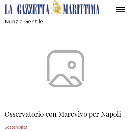
Nunzia Gentile
AMBIENTE
MOBILITÀ
INDUSTRIA
RICERCA
ECONOMIA
TURISMO
CULTURA
Osservatorio con Marevivo per Napoli
NAUTICA
Sostenibilità