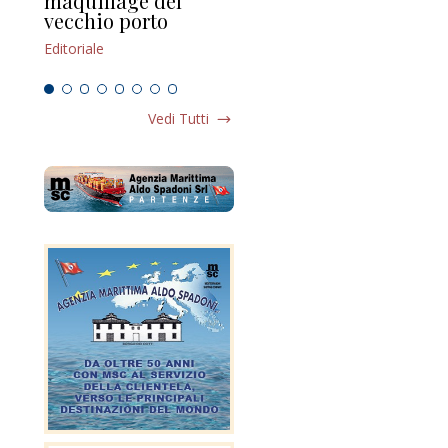
maquillage del
Marilli e il mosaico
gu
vecchio porto
scompaginato
Edi
Editoriale
Editoriale
Vedi Tutti