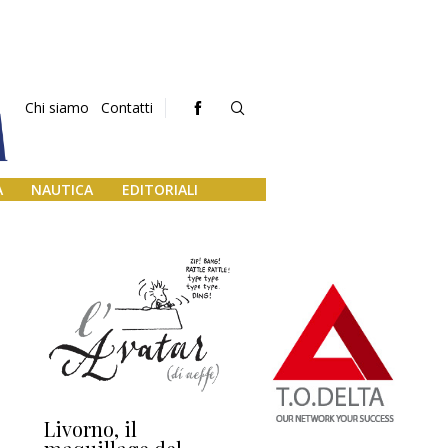
Chi siamo
Contatti
A
NAUTICA
EDITORIALI
Livorno, il
L’uscita di scena di
Da