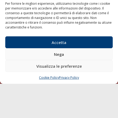
Per fornire le migliori esperienze, utilizziamo tecnologie come i cookie
per memorizzare e/o accedere alle informazioni del dispositivo. Il
consenso a queste tecnologie ci permetterà di elaborare dati come il
LA GAZZETTA MARITTIMA
comportamento di navigazione o ID unici su questo sito. Non
acconsentire o ritirare il consenso può influire negativamente su alcune
Indirizzo:
Scali D'Azeglio, 20, 57123 Livorno
caratteristiche e funzioni.
Telefono:
0586 893358
Fax:
0586 892324
Accetta
Email:
redazione@gazzettamarittima.it
P.IVA:
00118570498
Nega
Società Editoriale Marittima a r.l. (Editore) - Autorizzazione
del Tribunale di Livorno n. 217 del 10 giugno 1968 - N°
iscrizione al ROC (Registro Operatori delle Comunicazioni)
Visualizza le preferenze
della Società Editoriale Marittima a r.l.: N° 1301 Iscrizione
della testata elettronica La Gazzetta Marittima al Tribunale
Cookie Policy
Privacy Policy
CHIAMA
SCRIVI
di Livorno del 15/09/2010.
LINK
Shipping
Porti/Interporti