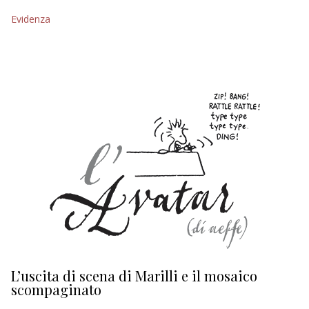
Evidenza
EDITORIALI
L’uscita di scena di Marilli e il mosaico
D
scompaginato
Ed