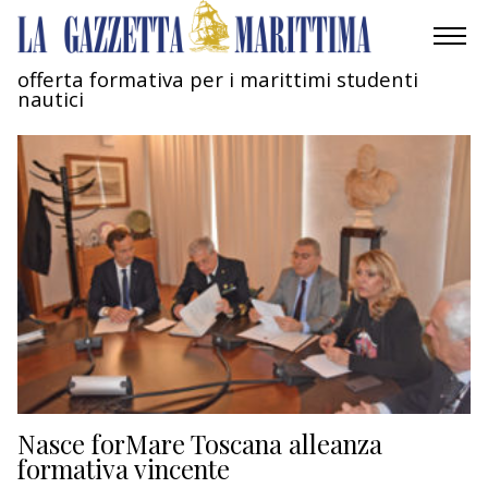
offerta formativa per i marittimi studenti
nautici
AMBIENTE
MOBILITÀ
INDUSTRIA
RICERCA
ECONOMIA
TURISMO
CULTURA
Nasce forMare Toscana alleanza
formativa vincente
NAUTICA