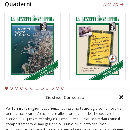
Quaderni
Archivio
Gestisci Consenso
Per fornire le migliori esperienze, utilizziamo tecnologie come i cookie
LA GAZZETTA MARITTIMA
per memorizzare e/o accedere alle informazioni del dispositivo. Il
consenso a queste tecnologie ci permetterà di elaborare dati come il
Indirizzo:
Scali D'Azeglio, 20, 57123 Livorno
comportamento di navigazione o ID unici su questo sito. Non
Telefono:
0586 893358
acconsentire o ritirare il consenso può influire negativamente su alcune