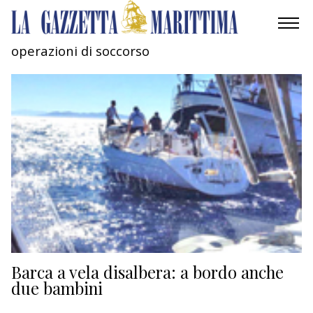
operazioni di soccorso
AMBIENTE
MOBILITÀ
INDUSTRIA
RICERCA
ECONOMIA
TURISMO
CULTURA
Barca a vela disalbera: a bordo anche
due bambini
NAUTICA