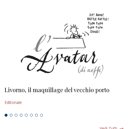
Livorno, il maquillage del vecchio porto
L
s
Editoriale
Ed
Vedi Tutti