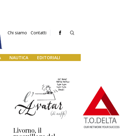
Chi siamo
Contatti
A
NAUTICA
EDITORIALI
Livorno, il
L’uscita di scena di
Da