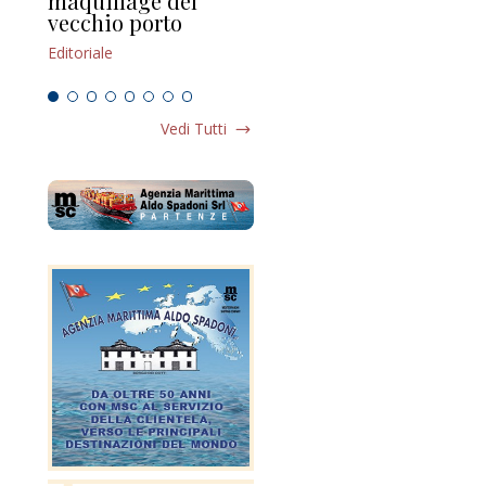
maquillage del
Marilli e il mosaico
gu
vecchio porto
scompaginato
Edi
Editoriale
Editoriale
Vedi Tutti