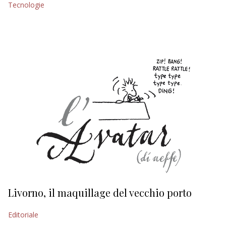
Tecnologie
EDITORIALI
Livorno, il maquillage del vecchio porto
L
s
Editoriale
Ed