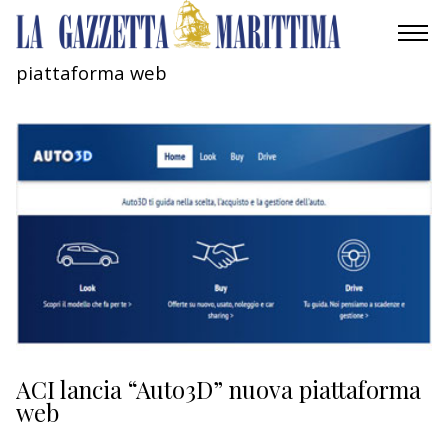
piattaforma web
AMBIENTE
MOBILITÀ
INDUSTRIA
RICERCA
ECONOMIA
TURISMO
CULTURA
ACI lancia “Auto3D” nuova piattaforma
web
NAUTICA