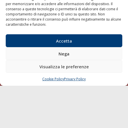
per memorizzare e/o accedere alle informazioni del dispositivo. Il
consenso a queste tecnologie ci permetterà di elaborare dati come il
LA GAZZETTA MARITTIMA
comportamento di navigazione o ID unici su questo sito. Non
acconsentire o ritirare il consenso può influire negativamente su alcune
Indirizzo:
Scali D'Azeglio, 20, 57123 Livorno
caratteristiche e funzioni.
Telefono:
0586 893358
Fax:
0586 892324
Accetta
Email:
redazione@gazzettamarittima.it
P.IVA:
00118570498
Nega
Società Editoriale Marittima a r.l. (Editore) - Autorizzazione
del Tribunale di Livorno n. 217 del 10 giugno 1968 - N°
iscrizione al ROC (Registro Operatori delle Comunicazioni)
Visualizza le preferenze
della Società Editoriale Marittima a r.l.: N° 1301 Iscrizione
della testata elettronica La Gazzetta Marittima al Tribunale
Cookie Policy
Privacy Policy
CHIAMA
SCRIVI
di Livorno del 15/09/2010.
LINK
Shipping
Porti/Interporti
Trasporti