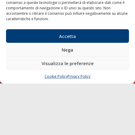
consenso a queste tecnologie ci permetterà di elaborare dati come il
LA GAZZETTA MARITTIMA
comportamento di navigazione o ID unici su questo sito. Non
acconsentire o ritirare il consenso può influire negativamente su alcune
Indirizzo:
Scali D'Azeglio, 20, 57123 Livorno
caratteristiche e funzioni.
Telefono:
0586 893358
Fax:
0586 892324
Accetta
Email:
redazione@gazzettamarittima.it
P.IVA:
00118570498
Nega
Società Editoriale Marittima a r.l. (Editore) - Autorizzazione
del Tribunale di Livorno n. 217 del 10 giugno 1968 - N°
Visualizza le preferenze
iscrizione al ROC (Registro Operatori delle Comunicazioni)
della Società Editoriale Marittima a r.l.: N° 1301 Iscrizione
della testata elettronica La Gazzetta Marittima al Tribunale
Cookie Policy
Privacy Policy
CHIAMA
SCRIVI
di Livorno del 15/09/2010.
LINK
Shipping
Porti/Interporti
Trasporti