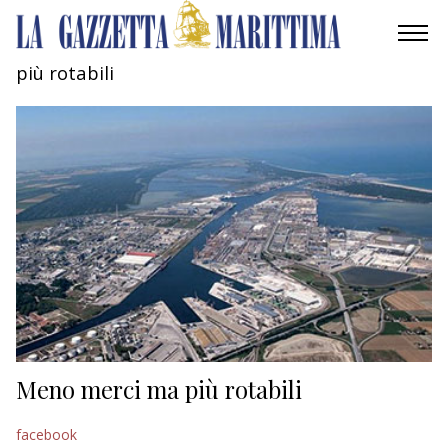
più rotabili
AMBIENTE
MOBILITÀ
INDUSTRIA
RICERCA
ECONOMIA
TURISMO
CULTURA
Meno merci ma più rotabili
NAUTICA
facebook