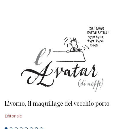
EDITORIALI
Livorno, il maquillage del vecchio porto
L
s
Editoriale
Ed