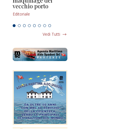
maquillage del
Marilli e il mosaico
gu
vecchio porto
scompaginato
Edi
Editoriale
Editoriale
Vedi Tutti