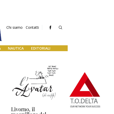
Chi siamo
Contatti
A
NAUTICA
EDITORIALI
Livorno, il
L’uscita di scena di
Da