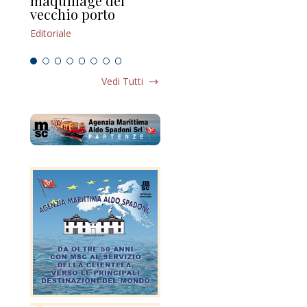
maquillage del
Marilli e il mosaico
gu
vecchio porto
scompaginato
Edi
Editoriale
Editoriale
Vedi Tutti