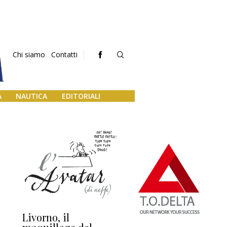
Chi siamo
Contatti
A
NAUTICA
EDITORIALI
Livorno, il
L’uscita di scena di
Da