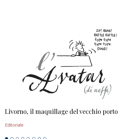
EDITORIALI
Livorno, il maquillage del vecchio porto
L
s
Editoriale
Ed