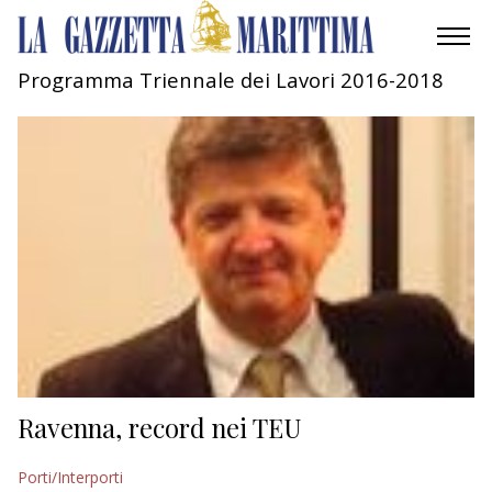
Programma Triennale dei Lavori 2016-2018
AMBIENTE
MOBILITÀ
INDUSTRIA
RICERCA
ECONOMIA
TURISMO
CULTURA
Ravenna, record nei TEU
NAUTICA
Porti/Interporti