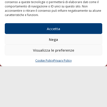
consenso a queste tecnologie ci permetterà di elaborare dati come il
LA GAZZETTA MARITTIMA
comportamento di navigazione o ID unici su questo sito. Non
acconsentire o ritirare il consenso può influire negativamente su alcune
Indirizzo:
Scali D'Azeglio, 20, 57123 Livorno
caratteristiche e funzioni.
Telefono:
0586 893358
Fax:
0586 892324
Accetta
Email:
redazione@gazzettamarittima.it
P.IVA:
00118570498
Nega
Società Editoriale Marittima a r.l. (Editore) - Autorizzazione
del Tribunale di Livorno n. 217 del 10 giugno 1968 - N°
Visualizza le preferenze
iscrizione al ROC (Registro Operatori delle Comunicazioni)
della Società Editoriale Marittima a r.l.: N° 1301 Iscrizione
della testata elettronica La Gazzetta Marittima al Tribunale
Cookie Policy
Privacy Policy
CHIAMA
SCRIVI
di Livorno del 15/09/2010.
LINK
Shipping
Porti/Interporti
Trasporti