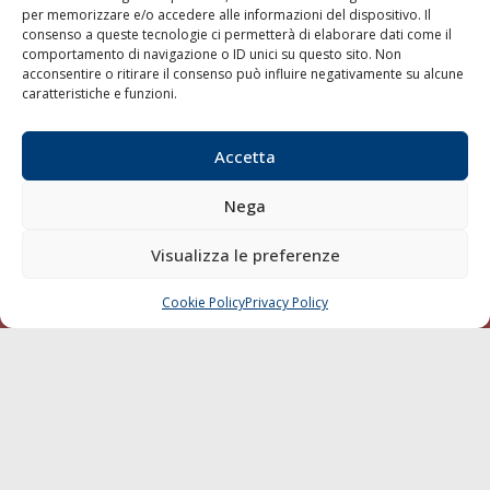
per memorizzare e/o accedere alle informazioni del dispositivo. Il
consenso a queste tecnologie ci permetterà di elaborare dati come il
LA GAZZETTA MARITTIMA
comportamento di navigazione o ID unici su questo sito. Non
acconsentire o ritirare il consenso può influire negativamente su alcune
Indirizzo:
Scali D'Azeglio, 20, 57123 Livorno
caratteristiche e funzioni.
Telefono:
0586 893358
Fax:
0586 892324
Accetta
Email:
redazione@gazzettamarittima.it
P.IVA:
00118570498
Nega
Società Editoriale Marittima a r.l. (Editore) - Autorizzazione
del Tribunale di Livorno n. 217 del 10 giugno 1968 - N°
iscrizione al ROC (Registro Operatori delle Comunicazioni)
Visualizza le preferenze
della Società Editoriale Marittima a r.l.: N° 1301 Iscrizione
della testata elettronica La Gazzetta Marittima al Tribunale
Cookie Policy
Privacy Policy
CHIAMA
SCRIVI
di Livorno del 15/09/2010.
LINK
Shipping
Porti/Interporti
Trasporti