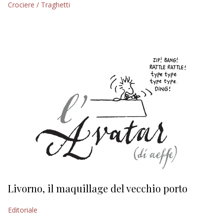
Crociere / Traghetti
EDITORIALI
Livorno, il maquillage del vecchio porto
L
s
Editoriale
Ed