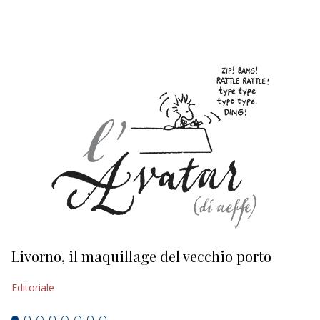
EDITORIALI
Livorno, il maquillage del vecchio porto
L
s
Editoriale
Ed