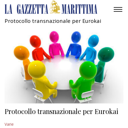
Protocollo transnazionale per Eurokai
AMBIENTE
MOBILITÀ
INDUSTRIA
RICERCA
ECONOMIA
TURISMO
CULTURA
Protocollo transnazionale per Eurokai
NAUTICA
Varie