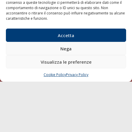
consenso a queste tecnologie ci permetterà di elaborare dati come il
LA GAZZETTA MARITTIMA
comportamento di navigazione o ID unici su questo sito. Non
acconsentire o ritirare il consenso può influire negativamente su alcune
Indirizzo:
Scali D'Azeglio, 20, 57123 Livorno
caratteristiche e funzioni.
Telefono:
0586 893358
Fax:
0586 892324
Accetta
Email:
redazione@gazzettamarittima.it
P.IVA:
00118570498
Nega
Società Editoriale Marittima a r.l. (Editore) - Autorizzazione
del Tribunale di Livorno n. 217 del 10 giugno 1968 - N°
Visualizza le preferenze
iscrizione al ROC (Registro Operatori delle Comunicazioni)
della Società Editoriale Marittima a r.l.: N° 1301 Iscrizione
della testata elettronica La Gazzetta Marittima al Tribunale
Cookie Policy
Privacy Policy
CHIAMA
SCRIVI
di Livorno del 15/09/2010.
LINK
Shipping
Porti/Interporti
Trasporti