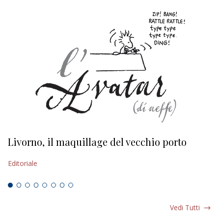
Livorno, il maquillage del vecchio porto
L
s
Editoriale
Ed
Vedi Tutti