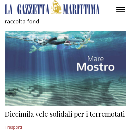
raccolta fondi
AMBIENTE
MOBILITÀ
INDUSTRIA
RICERCA
ECONOMIA
TURISMO
CULTURA
Diecimila vele solidali per i terremotati
NAUTICA
Trasporti