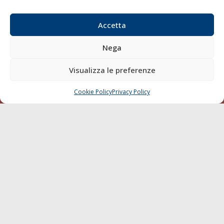
Email:
redazione@gazzettamarittima.it
P.IVA:
00118570498
Accetta
Società Editoriale Marittima a r.l. (Editore) - Autorizzazione
del Tribunale di Livorno n. 217 del 10 giugno 1968 - N°
Nega
iscrizione al ROC (Registro Operatori delle Comunicazioni)
della Società Editoriale Marittima a r.l.: N° 1301 Iscrizione
Visualizza le preferenze
della testata elettronica La Gazzetta Marittima al Tribunale
di Livorno del 15/09/2010.
Cookie Policy
Privacy Policy
CHIAMA
SCRIVI
LINK
Shipping
Porti/Interporti
Trasporti
Varie
Sostenibilità
Compagnie di Navigazione
Blue economy