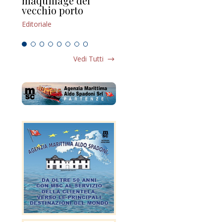
maquillage del
Marilli e il mosaico
gu
vecchio porto
scompaginato
Edi
Editoriale
Editoriale
Vedi Tutti