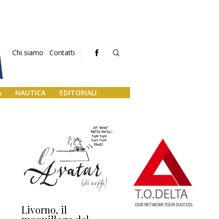
Chi siamo
Contatti
A
NAUTICA
EDITORIALI
Livorno, il
L’uscita di scena di
Da