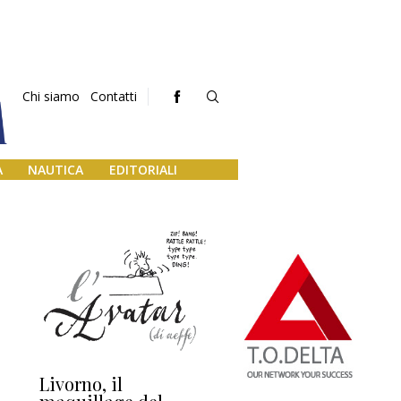
Chi siamo
Contatti
A
NAUTICA
EDITORIALI
Livorno, il
L’uscita di scena di
Da