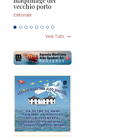
maquillage del
Marilli e il mosaico
gu
vecchio porto
scompaginato
Edi
Editoriale
Editoriale
Vedi Tutti