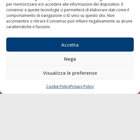
per memorizzare e/o accedere alle informazioni del dispositivo. Il
consenso a queste tecnologie ci permetterà di elaborare dati come il
LA GAZZETTA MARITTIMA
comportamento di navigazione o ID unici su questo sito. Non
acconsentire o ritirare il consenso può influire negativamente su alcune
Indirizzo:
Scali D'Azeglio, 20, 57123 Livorno
caratteristiche e funzioni.
Telefono:
0586 893358
Fax:
0586 892324
Accetta
Email:
redazione@gazzettamarittima.it
P.IVA:
00118570498
Nega
Società Editoriale Marittima a r.l. (Editore) - Autorizzazione
del Tribunale di Livorno n. 217 del 10 giugno 1968 - N°
iscrizione al ROC (Registro Operatori delle Comunicazioni)
Visualizza le preferenze
della Società Editoriale Marittima a r.l.: N° 1301 Iscrizione
della testata elettronica La Gazzetta Marittima al Tribunale
Cookie Policy
Privacy Policy
CHIAMA
SCRIVI
di Livorno del 15/09/2010.
LINK
Shipping
Porti/Interporti
Trasporti