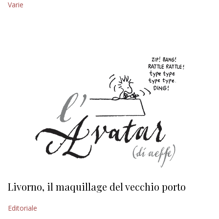
Varie
EDITORIALI
Livorno, il maquillage del vecchio porto
L
s
Editoriale
Ed