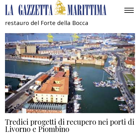
restauro del Forte della Bocca
AMBIENTE
MOBILITÀ
INDUSTRIA
RICERCA
ECONOMIA
TURISMO
CULTURA
Tredici progetti di recupero nei porti di
Livorno e Piombino
NAUTICA