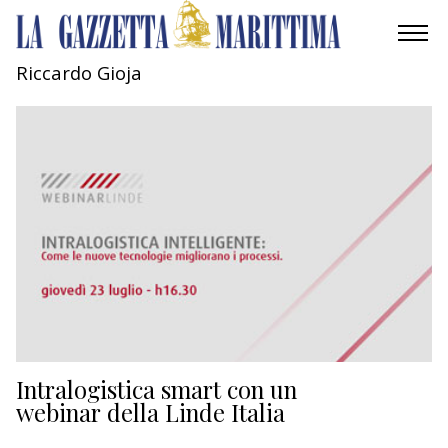
Riccardo Gioja
AMBIENTE
MOBILITÀ
INDUSTRIA
RICERCA
ECONOMIA
TURISMO
CULTURA
Intralogistica smart con un
webinar della Linde Italia
NAUTICA