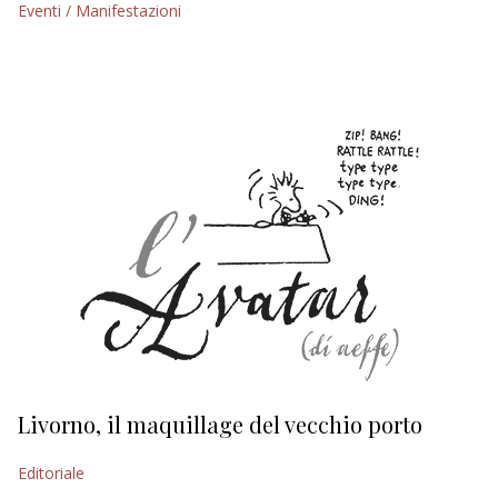
Eventi / Manifestazioni
EDITORIALI
Livorno, il maquillage del vecchio porto
L
s
Editoriale
Ed