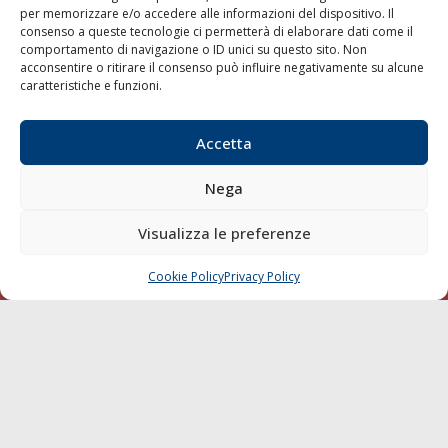
per memorizzare e/o accedere alle informazioni del dispositivo. Il
consenso a queste tecnologie ci permetterà di elaborare dati come il
LA GAZZETTA MARITTIMA
comportamento di navigazione o ID unici su questo sito. Non
acconsentire o ritirare il consenso può influire negativamente su alcune
Indirizzo:
Scali D'Azeglio, 20, 57123 Livorno
caratteristiche e funzioni.
Telefono:
0586 893358
Fax:
0586 892324
Accetta
Email:
redazione@gazzettamarittima.it
P.IVA:
00118570498
Nega
Società Editoriale Marittima a r.l. (Editore) - Autorizzazione
del Tribunale di Livorno n. 217 del 10 giugno 1968 - N°
iscrizione al ROC (Registro Operatori delle Comunicazioni)
Visualizza le preferenze
della Società Editoriale Marittima a r.l.: N° 1301 Iscrizione
della testata elettronica La Gazzetta Marittima al Tribunale
Cookie Policy
Privacy Policy
CHIAMA
SCRIVI
di Livorno del 15/09/2010.
LINK
Shipping
Porti/Interporti
Trasporti