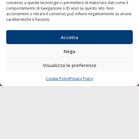
consenso a queste tecnologie ci permetterà di elaborare dati come il
LA GAZZETTA MARITTIMA
comportamento di navigazione o ID unici su questo sito. Non
acconsentire o ritirare il consenso può influire negativamente su alcune
Indirizzo:
Scali D'Azeglio, 20, 57123 Livorno
caratteristiche e funzioni.
Telefono:
0586 893358
Fax:
0586 892324
Accetta
Email:
redazione@gazzettamarittima.it
P.IVA:
00118570498
Nega
Società Editoriale Marittima a r.l. (Editore) - Autorizzazione
del Tribunale di Livorno n. 217 del 10 giugno 1968 - N°
Visualizza le preferenze
iscrizione al ROC (Registro Operatori delle Comunicazioni)
della Società Editoriale Marittima a r.l.: N° 1301 Iscrizione
della testata elettronica La Gazzetta Marittima al Tribunale
Cookie Policy
Privacy Policy
CHIAMA
SCRIVI
di Livorno del 15/09/2010.
LINK
Shipping
Porti/Interporti
Trasporti