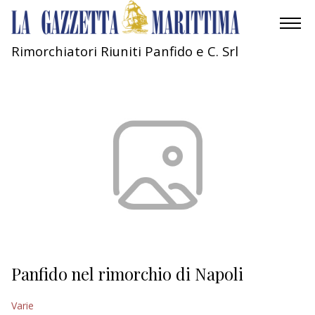
Rimorchiatori Riuniti Panfido e C. Srl
AMBIENTE
MOBILITÀ
INDUSTRIA
RICERCA
ECONOMIA
TURISMO
CULTURA
Panfido nel rimorchio di Napoli
NAUTICA
Varie