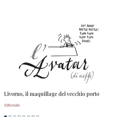
EDITORIALI
Livorno, il maquillage del vecchio porto
L
s
Editoriale
Ed