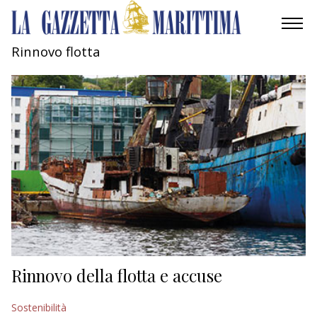
Rinnovo flotta
AMBIENTE
MOBILITÀ
INDUSTRIA
RICERCA
ECONOMIA
TURISMO
CULTURA
Rinnovo della flotta e accuse
NAUTICA
Sostenibilità