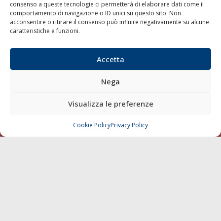
consenso a queste tecnologie ci permetterà di elaborare dati come il
LA GAZZETTA MARITTIMA
comportamento di navigazione o ID unici su questo sito. Non
acconsentire o ritirare il consenso può influire negativamente su alcune
Indirizzo:
Scali D'Azeglio, 20, 57123 Livorno
caratteristiche e funzioni.
Telefono:
0586 893358
Fax:
0586 892324
Accetta
Email:
redazione@gazzettamarittima.it
P.IVA:
00118570498
Nega
Società Editoriale Marittima a r.l. (Editore) - Autorizzazione
del Tribunale di Livorno n. 217 del 10 giugno 1968 - N°
Visualizza le preferenze
iscrizione al ROC (Registro Operatori delle Comunicazioni)
della Società Editoriale Marittima a r.l.: N° 1301 Iscrizione
della testata elettronica La Gazzetta Marittima al Tribunale
Cookie Policy
Privacy Policy
CHIAMA
SCRIVI
di Livorno del 15/09/2010.
LINK
Shipping
Porti/Interporti
Trasporti