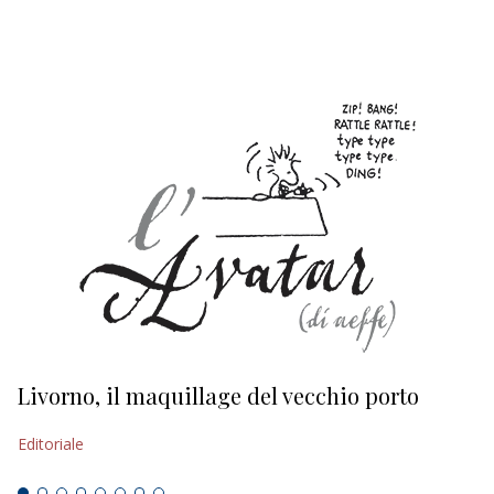
EDITORIALI
Livorno, il maquillage del vecchio porto
L
s
Editoriale
Ed