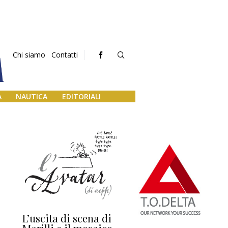
Chi siamo
Contatti
A
NAUTICA
EDITORIALI
L’uscita di scena di
Darsena a Europa,
Ho