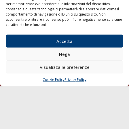
per memorizzare e/o accedere alle informazioni del dispositivo. Il
consenso a queste tecnologie ci permetterà di elaborare dati come il
LA GAZZETTA MARITTIMA
comportamento di navigazione o ID unici su questo sito. Non
acconsentire o ritirare il consenso può influire negativamente su alcune
Indirizzo:
Scali D'Azeglio, 20, 57123 Livorno
caratteristiche e funzioni.
Telefono:
0586 893358
Fax:
0586 892324
Accetta
Email:
redazione@gazzettamarittima.it
P.IVA:
00118570498
Nega
Società Editoriale Marittima a r.l. (Editore) - Autorizzazione
del Tribunale di Livorno n. 217 del 10 giugno 1968 - N°
iscrizione al ROC (Registro Operatori delle Comunicazioni)
Visualizza le preferenze
della Società Editoriale Marittima a r.l.: N° 1301 Iscrizione
della testata elettronica La Gazzetta Marittima al Tribunale
Cookie Policy
Privacy Policy
CHIAMA
SCRIVI
di Livorno del 15/09/2010.
LINK
Shipping
Porti/Interporti
Trasporti