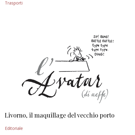
Trasporti
EDITORIALI
Livorno, il maquillage del vecchio porto
L
s
Editoriale
Ed