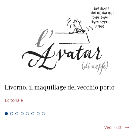
Livorno, il maquillage del vecchio porto
L
s
Editoriale
Ed
Vedi Tutti