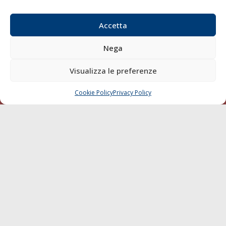
Email:
redazione@gazzettamarittima.it
P.IVA:
00118570498
Accetta
Società Editoriale Marittima a r.l. (Editore) - Autorizzazione
del Tribunale di Livorno n. 217 del 10 giugno 1968 - N°
Nega
iscrizione al ROC (Registro Operatori delle Comunicazioni)
della Società Editoriale Marittima a r.l.: N° 1301 Iscrizione
Visualizza le preferenze
della testata elettronica La Gazzetta Marittima al Tribunale
di Livorno del 15/09/2010.
Cookie Policy
Privacy Policy
CHIAMA
SCRIVI
LINK
Shipping
Porti/Interporti
Trasporti
Varie
Sostenibilità
Compagnie di Navigazione
Blue economy