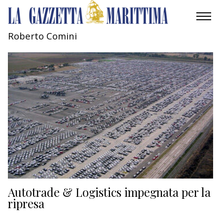
Roberto Comini
AMBIENTE
MOBILITÀ
INDUSTRIA
RICERCA
ECONOMIA
TURISMO
CULTURA
Autotrade & Logistics impegnata per la
ripresa
NAUTICA