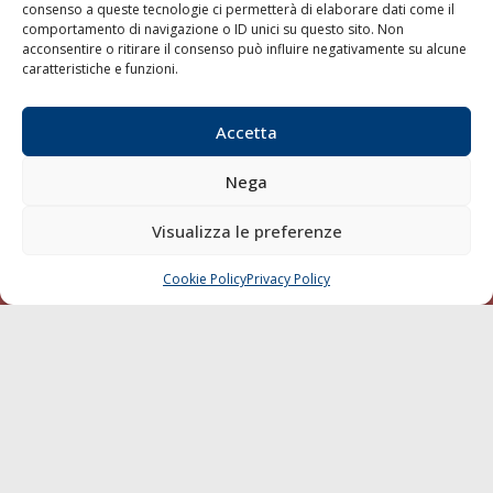
consenso a queste tecnologie ci permetterà di elaborare dati come il
LA GAZZETTA MARITTIMA
comportamento di navigazione o ID unici su questo sito. Non
acconsentire o ritirare il consenso può influire negativamente su alcune
Indirizzo:
Scali D'Azeglio, 20, 57123 Livorno
caratteristiche e funzioni.
Telefono:
0586 893358
Fax:
0586 892324
Accetta
Email:
redazione@gazzettamarittima.it
P.IVA:
00118570498
Nega
Società Editoriale Marittima a r.l. (Editore) - Autorizzazione
del Tribunale di Livorno n. 217 del 10 giugno 1968 - N°
Visualizza le preferenze
iscrizione al ROC (Registro Operatori delle Comunicazioni)
della Società Editoriale Marittima a r.l.: N° 1301 Iscrizione
della testata elettronica La Gazzetta Marittima al Tribunale
Cookie Policy
Privacy Policy
CHIAMA
SCRIVI
di Livorno del 15/09/2010.
LINK
Shipping
Porti/Interporti
Trasporti