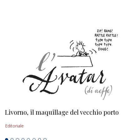
EDITORIALI
Livorno, il maquillage del vecchio porto
L
s
Editoriale
Ed