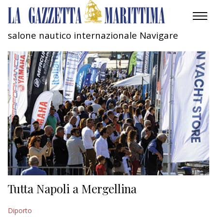
salone nautico internazionale Navigare
AMBIENTE
MOBILITÀ
INDUSTRIA
RICERCA
ECONOMIA
TURISMO
CULTURA
Tutta Napoli a Mergellina
NAUTICA
Diporto