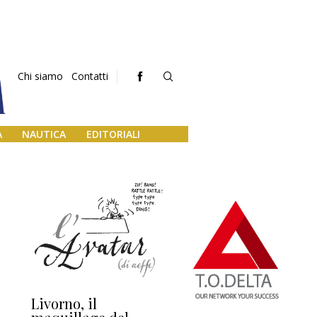
Chi siamo
Contatti
A
NAUTICA
EDITORIALI
Livorno, il
L’uscita di scena di
Da