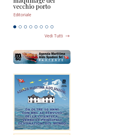
maquillage del
Marilli e il mosaico
gu
vecchio porto
scompaginato
Edi
Editoriale
Editoriale
Vedi Tutti