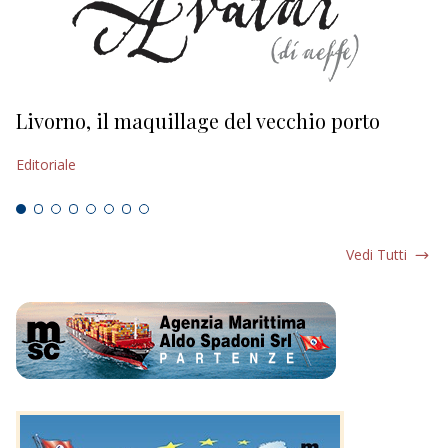
Livorno, il maquillage del vecchio porto
L
s
Editoriale
Ed
Vedi Tutti