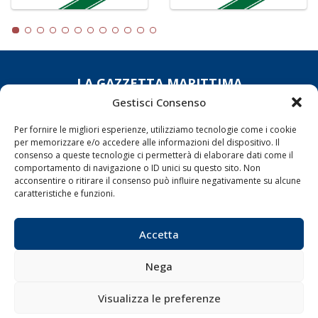
LA GAZZETTA MARITTIMA
Gestisci Consenso
Indirizzo:
Scali D'Azeglio, 20, 57123 Livorno
Telefono:
0586 893358
Per fornire le migliori esperienze, utilizziamo tecnologie come i cookie
per memorizzare e/o accedere alle informazioni del dispositivo. Il
Fax:
0586 892324
consenso a queste tecnologie ci permetterà di elaborare dati come il
Email:
redazione@gazzettamarittima.it
comportamento di navigazione o ID unici su questo sito. Non
P.IVA:
00118570498
acconsentire o ritirare il consenso può influire negativamente su alcune
Società Editoriale Marittima a r.l. (Editore) - Autorizzazione
caratteristiche e funzioni.
del Tribunale di Livorno n. 217 del 10 giugno 1968 - N°
iscrizione al ROC (Registro Operatori delle Comunicazioni)
Accetta
della Società Editoriale Marittima a r.l.: N° 1301 Iscrizione
della testata elettronica La Gazzetta Marittima al Tribunale
di Livorno del 15/09/2010.
Nega
LINK
Visualizza le preferenze