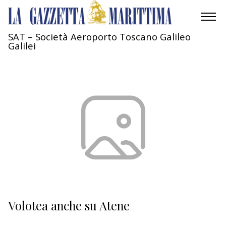
SAT – Società Aeroporto Toscano Galileo
Galilei
AMBIENTE
MOBILITÀ
INDUSTRIA
RICERCA
ECONOMIA
TURISMO
CULTURA
Volotea anche su Atene
NAUTICA